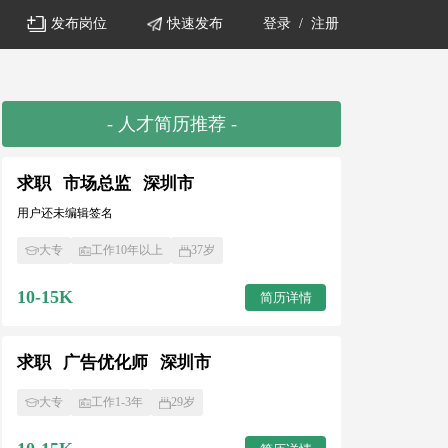
发布岗位
快速发布
登录
/
注册
- 人才简历推荐 -
求职
市场总监
深圳市
用户还未编辑签名
大专
工作10年以上
37岁
10-15K
简历详情
求职
广告优化师
深圳市
大专
工作1-3年
29岁